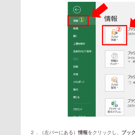
２．（左バーにある）
情報
をクリックし、
ブッ